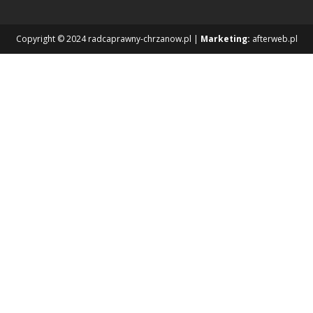
Copyright © 2024 radcaprawny-chrzanow.pl |
Marketing:
afterweb.pl