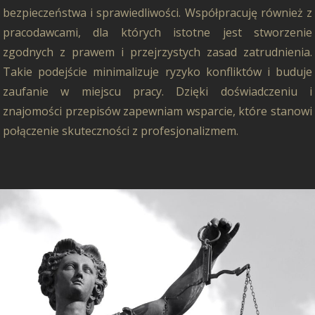
bezpieczeństwa i sprawiedliwości. Współpracuję również z
pracodawcami, dla których istotne jest stworzenie
zgodnych z prawem i przejrzystych zasad zatrudnienia.
Takie podejście minimalizuje ryzyko konfliktów i buduje
zaufanie w miejscu pracy. Dzięki doświadczeniu i
znajomości przepisów zapewniam wsparcie, które stanowi
połączenie skuteczności z profesjonalizmem.