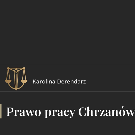
1
8
9
-
1
7
Karolina Derendarz
Prawo pracy Chrzanów